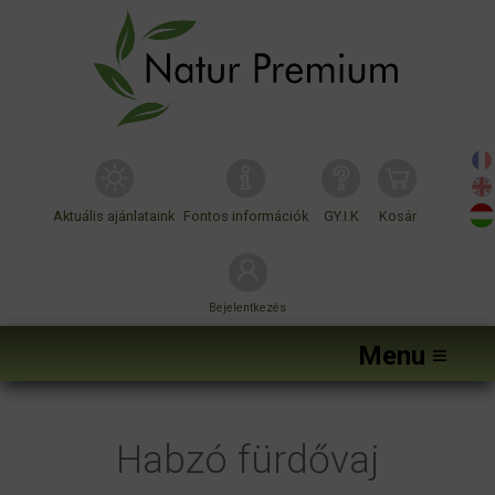
Aktuális ajánlataink
Fontos információk
GY.I.K
Kosár
Bejelentkezés
Menu ≡
Habzó fürdővaj