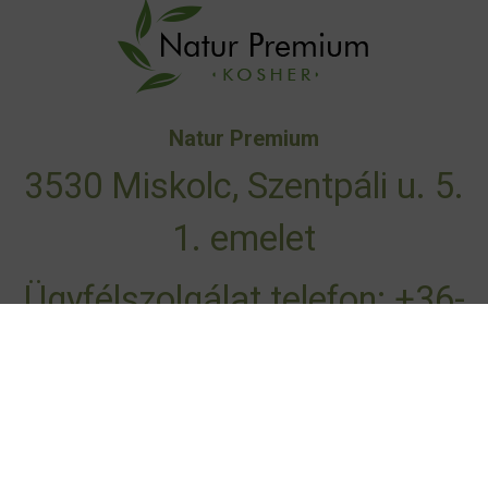
Natur Premium
3530 Miskolc, Szentpáli u. 5.
1. emelet
Ügyfélszolgálat telefon:
+36-
70-610-4642
|
+36-46-787-
998
info@naturpremium.hu